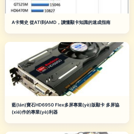
A卡簡史 從ATI到AMD，讀懂顯卡知識的速成指南
藍(lán)寶石HD6950 Flex多屏專業(yè)版顯卡 多屏協
(xié)作的專業(yè)利器