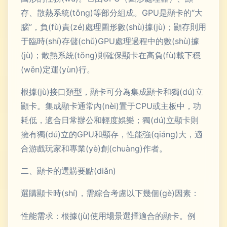
存、散熱系統(tǒng)等部分組成。GPU是顯卡的“大
腦”，負(fù)責(zé)處理圖形數(shù)據(jù)；顯存則用
于臨時(shí)存儲(chǔ)GPU處理過程中的數(shù)據
(jù)；散熱系統(tǒng)則確保顯卡在高負(fù)載下穩
(wěn)定運(yùn)行。
根據(jù)接口類型，顯卡可分為集成顯卡和獨(dú)立
顯卡。集成顯卡通常內(nèi)置于CPU或主板中，功
耗低，適合日常辦公和輕度娛樂；獨(dú)立顯卡則
擁有獨(dú)立的GPU和顯存，性能強(qiáng)大，適
合游戲玩家和專業(yè)創(chuàng)作者。
二、顯卡的選購要點(diǎn)
選購顯卡時(shí)，需綜合考慮以下幾個(gè)因素：
性能需求：根據(jù)使用場景選擇適合的顯卡。例