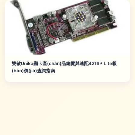
雙敏Unika顯卡產(chǎn)品總覽與速配4216P Lite報
(bào)價(jià)查詢指南