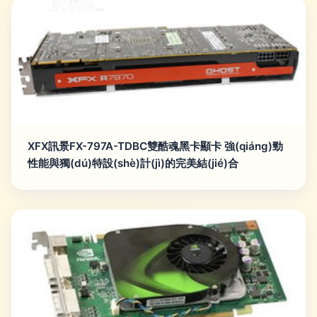
XFX訊景FX-797A-TDBC雙酷魂黑卡顯卡 強(qiáng)勁
性能與獨(dú)特設(shè)計(jì)的完美結(jié)合