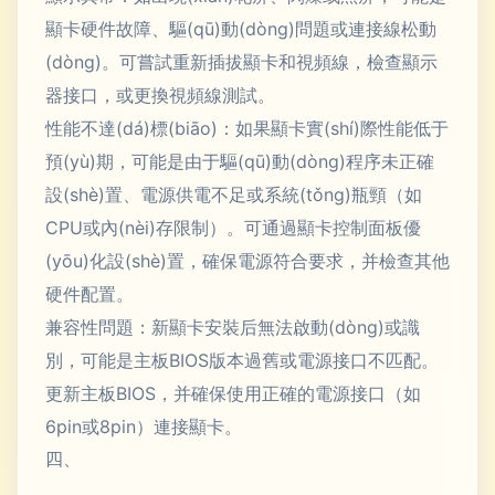
顯卡硬件故障、驅(qū)動(dòng)問題或連接線松動
(dòng)。可嘗試重新插拔顯卡和視頻線，檢查顯示
器接口，或更換視頻線測試。
性能不達(dá)標(biāo)：如果顯卡實(shí)際性能低于
預(yù)期，可能是由于驅(qū)動(dòng)程序未正確
設(shè)置、電源供電不足或系統(tǒng)瓶頸（如
CPU或內(nèi)存限制）。可通過顯卡控制面板優
(yōu)化設(shè)置，確保電源符合要求，并檢查其他
硬件配置。
兼容性問題：新顯卡安裝后無法啟動(dòng)或識
別，可能是主板BIOS版本過舊或電源接口不匹配。
更新主板BIOS，并確保使用正確的電源接口（如
6pin或8pin）連接顯卡。
四、