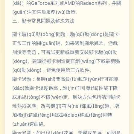
(dá)）的GeForce系列或AMD的Radeon系列，并關
(guān)注其售后服務(wù)政策。
三、顯卡常見問題及解決方法
顯卡驅(qū)動(dòng)問題：驅(qū)動(dòng)是顯卡
正常工作的關(guān)鍵。如果遇到顯示異常、游戲
崩潰等問題，可嘗試更新或重新安裝顯卡驅(qū)動
(dòng)。建議從顯卡制造商官網(wǎng)下載最新驅
(qū)動(dòng)，避免使用第三方軟件。
顯卡過熱：長時(shí)間高負(fù)載運(yùn)行可能導
(dǎo)致顯卡溫度過高，進(jìn)而引發(fā)性能下降
或系統(tǒng)不穩(wěn)定。解決方法包括清理顯卡
散熱器灰塵、改善機(jī)箱內(nèi)部風(fēng)道、增
加機(jī)箱風(fēng)扇或調(diào)整風(fēng)扇轉
(zhuǎn)速曲線。
顯示異常：如出現(xiàn)花屏、閃爍或黑屏，可能是