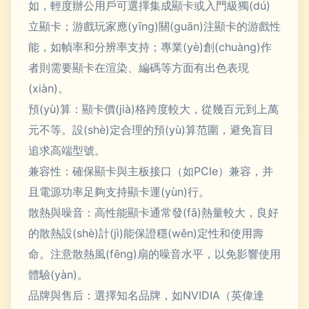
如，輕度辦公用戶可選擇集成顯卡或入門級獨(dú)
立顯卡；游戲玩家應(yīng)關(guān)注顯卡的游戲性
能，如幀率和分辨率支持；專業(yè)創(chuàng)作
者則需要顯卡在渲染、編碼等方面有出色表現
(xiàn)。
預(yù)算：顯卡價(jià)格跨度較大，從幾百元到上萬
元不等。設(shè)定合理的預(yù)算范圍，避免盲目
追求高端型號。
兼容性：確保顯卡與主板接口（如PCIe）兼容，并
且電源功率足夠支持顯卡運(yùn)行。
散熱與噪音：高性能顯卡通常發(fā)熱量較大，良好
的散熱設(shè)計(jì)能保證穩(wěn)定性和使用壽
命。注意散熱風(fēng)扇的噪音水平，以免影響使用
體驗(yàn)。
品牌與售后：選擇知名品牌，如NVIDIA（英偉達