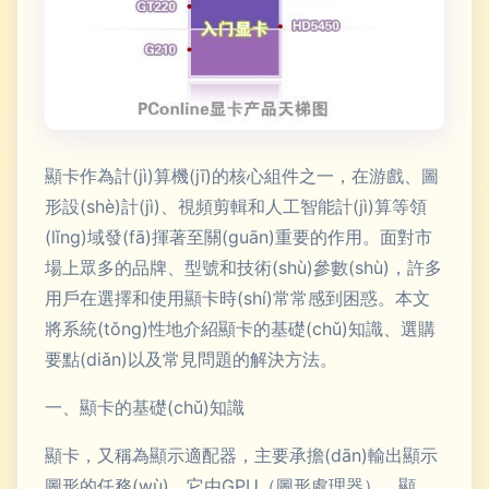
顯卡作為計(jì)算機(jī)的核心組件之一，在游戲、圖
形設(shè)計(jì)、視頻剪輯和人工智能計(jì)算等領
(lǐng)域發(fā)揮著至關(guān)重要的作用。面對市
場上眾多的品牌、型號和技術(shù)參數(shù)，許多
用戶在選擇和使用顯卡時(shí)常常感到困惑。本文
將系統(tǒng)性地介紹顯卡的基礎(chǔ)知識、選購
要點(diǎn)以及常見問題的解決方法。
一、顯卡的基礎(chǔ)知識
顯卡，又稱為顯示適配器，主要承擔(dān)輸出顯示
圖形的任務(wù)。它由GPU（圖形處理器）、顯