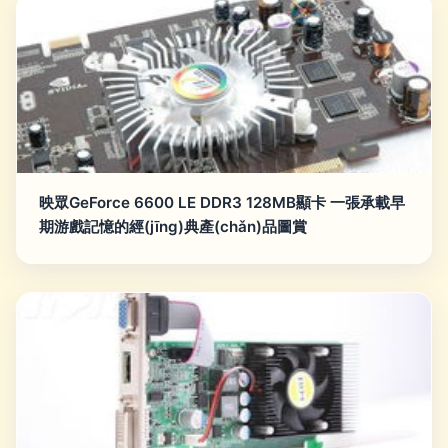
映眾GeForce 6600 LE DDR3 128MB顯卡 一張承載早
期游戲記憶的經(jīng)典產(chǎn)品圖賞