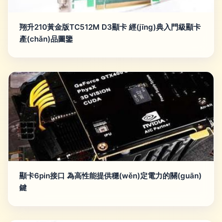
翔升210黃金版TC512M D3顯卡 經(jīng)典入門級顯卡
產(chǎn)品圖鑒
顯卡6pin接口 為高性能提供穩(wěn)定電力的關(guān)
鍵