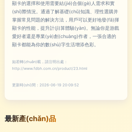
顯卡的選擇和使用需要結(jié)合個(gè)人需求和實
(shí)際情況。通過了解基礎(chǔ)知識、理性選購并
掌握常見問題的解決方法，用戶可以更好地發(fā)揮
顯卡的性能，提升計(jì)算體驗(yàn)。無論你是游戲
愛好者還是專業(yè)創(chuàng)作者，一張合適的
顯卡都能為你的數(shù)字生活增添色彩。
如若轉(zhuǎn)載，請注明出處：
http://www.fdbh.com.cn/product/23.html
更新時(shí)間：2026-06-19 20:09:52
最新產(chǎn)品