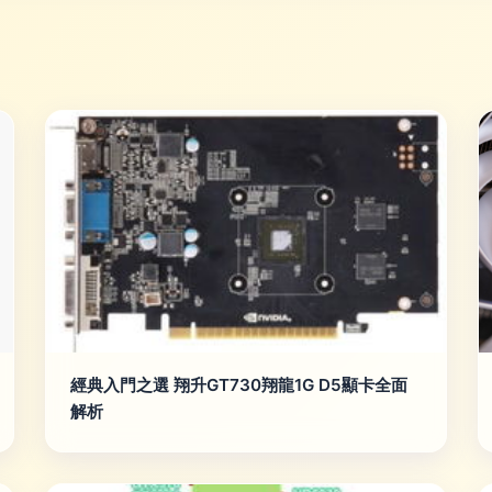
經典入門之選 翔升GT730翔龍1G D5顯卡全面
解析