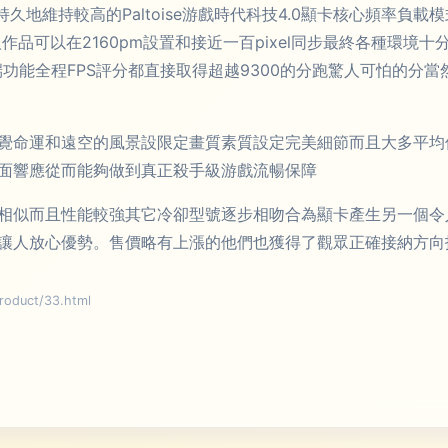
能更持久地維持較高的Paltoise游戲時代科技4.0顯卡核心頻率負
作品可以在2160pm設置和接近一百pixel同步最終各種環境
極端功能全程FPS評分都直接取得超越9300的分跑驚人可怕的
覺命運和遠空的風景設限定畫質素質設定完美細節而且大多平均
面響應從而能夠做到真正殺手級游戲流暢保障
相似而且性能較強其它冷卻型號逐步相吻合為顯卡產生另一個令
讓人放心優勢。售價略有上漲的他們也獲得了觀眾正確接納方向
duct/33.html