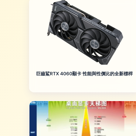
巨齒鯊RTX 4060顯卡 性能與性價比的全新標桿