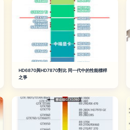
HD6870與HD7870對比 同一代中的性能標桿
之爭