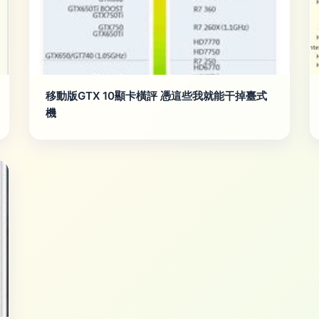
移動版GTX 10顯卡橫評 憑這些我就能干掉臺式
機