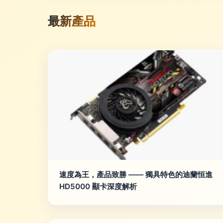
最新產品
速度為王，產品致勝 —— 獨具特色的迪蘭恒進
HD5000 顯卡深度解析