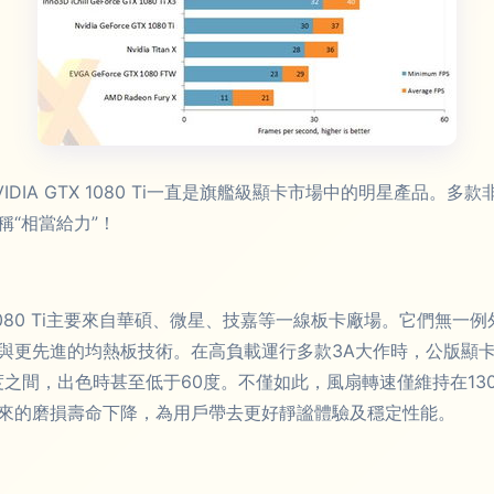
A GTX 1080 Ti一直是旗艦級顯卡市場中的明星產品。多款非公
“相當給力”！
1080 Ti主要來自華碩、微星、技嘉等一線板卡廠場。它們無
與更先進的均熱板技術。在高負載運行多款3A大作時，公版顯卡
度之間，出色時甚至低于60度。不僅如此，風扇轉速僅維持在13
來的磨損壽命下降，為用戶帶去更好靜謐體驗及穩定性能。