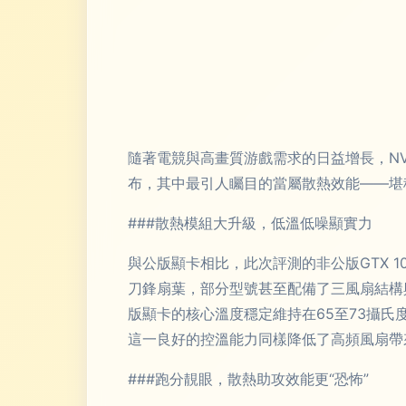
隨著電競與高畫質游戲需求的日益增長，NVIDI
布，其中最引人矚目的當屬散熱效能——堪稱
###散熱模組大升級，低溫低噪顯實力
與公版顯卡相比，此次評測的非公版GTX 
刀鋒扇葉，部分型號甚至配備了三風扇結構
版顯卡的核心溫度穩定維持在65至73攝氏
這一良好的控溫能力同樣降低了高頻風扇帶
###跑分靚眼，散熱助攻效能更“恐怖”