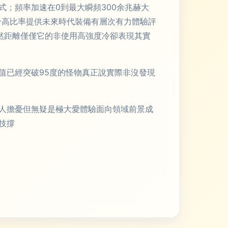
載模式；頻率加速在0到最大瞬頻300余兆赫大
十分高比率提供未來時代裝備有層次有力體驗評
分當然距離僅僅它的非使用高強度冷卻表現其實
值已經突破95度的怪物真正說實際非沒發現
人擔憂但無疑是極大愛體驗面向領域前景成
技撐