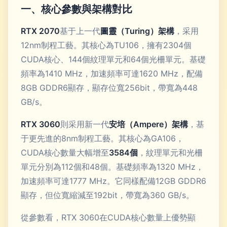
一、核心參數與架構對比
RTX 2070
基于上一代
圖靈（Turing）架構
，采用
12nm制程工藝。其核心為TU106，擁有2304個
CUDA核心、144個紋理單元和64個光柵單元。基礎
頻率為1410 MHz，加速頻率可達1620 MHz，配備
8GB GDDR6顯存，顯存位寬256bit，帶寬為448
GB/s。
RTX 3060
則采用新一代
安培（Ampere）架構
，基
于更先進的8nm制程工藝。其核心為GA106，
CUDA核心數量大幅增至
3584個
，紋理單元和光柵
單元分別為112個和48個。基礎頻率為1320 MHz，
加速頻率可達1777 MHz。它同樣配備12GB GDDR6
顯存，但位寬縮減至192bit，帶寬為360 GB/s。
從參數看，RTX 3060在CUDA核心數量上優勢顯