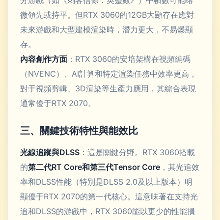
分游戲（如《刺客信條：英靈殿》）中幀數可能略
微領先或持平。但RTX 3060的12GB大顯存在應對
未來游戲和大型建模渲染時，潛力更大，不易爆顯
存。
內容創作方面
：RTX 3060的安培架構在視頻編碼
（NVENC）、AI計算和特定渲染任務中效率更高，
對于視頻剪輯、3D渲染等生產力應用，其綜合表現
通常優于RTX 2070。
三、關鍵技術特性與能效比
光線追蹤與DLSS
：這是關鍵分野。RTX 3060搭載
的
第二代RT Core和第三代Tensor Core
，其光追效
率和DLSS性能（特別是DLSS 2.0及以上版本）明
顯優于RTX 2070的第一代核心。這意味著在支持光
追和DLSS的游戲中，RTX 3060能以更少的性能損