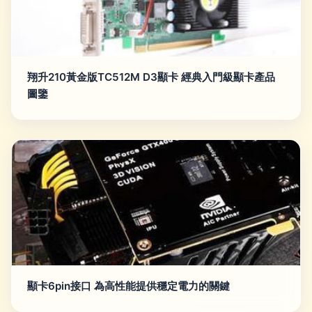
翔升210黃金版TC512M D3顯卡 經典入門級顯卡產品
圖鑒
顯卡6pin接口 為高性能提供穩定電力的關鍵