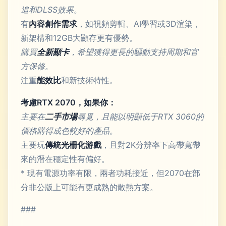
追和DLSS效果。
有
內容創作需求
，如視頻剪輯、AI學習或3D渲染，
新架構和12GB大顯存更有優勢。
購買
全新顯卡
，希望獲得更長的驅動支持周期和官
方保修。
注重
能效比
和新技術特性。
考慮RTX 2070，如果你：
主要在
二手市場
尋覓，且能以明顯低于RTX 3060的
價格購得成色較好的產品。
主要玩
傳統光柵化游戲
，且對2K分辨率下高帶寬帶
來的潛在穩定性有偏好。
* 現有電源功率有限，兩者功耗接近，但2070在部
分非公版上可能有更成熟的散熱方案。
###