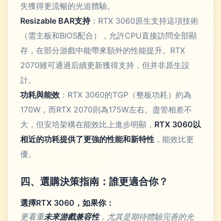
失獲得更流暢的光追體驗。
Resizable BAR支持
：RTX 3060原生支持這項技術
（需主板和BIOS配合），允許CPU直接訪問全部顯
存，在部分游戲中能帶來額外的性能提升。RTX
2070雖可通過后續更新獲得支持，但并非原生設
計。
功耗與能效
：RTX 3060的TGP（整板功耗）約為
170W，而RTX 2070則為175W左右。盡管相差不
大，但安培架構在能效比上進步明顯，
RTX 3060以
相近的功耗提供了更強的性能和新特性
，能效比更
優。
四、選購決策指南：誰更適合你？
選擇RTX 3060，如果你：
更看重
未來游戲兼容性
，尤其是期待體驗完善的光