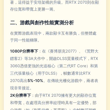
著，這得益于安培架構的升級。而RTX 2070則在顯
存位寬和帶寬上更勝一籌。
二、游戲與創作性能實測分析
在實際游戲表現中，兩款顯卡互有勝負，但整體處
于同一性能梯隊。
1080P分辨率下
：在《賽博朋克2077》、《荒野大
鏢客2》等3A大作中，開啟DLSS質量模式下，RTX
3060憑借更強的光追核心（第二代RT Core）和第
三代張量核心（用于DLSS），幀數通常比RTX
2070高出
5%-10%
。在傳統光柵化游戲中，兩者表
現非常接近。
2K分辨率下
：由于RTX 2070擁有更大的顯存位寬
和帶寬，在處理高分辨率紋理時具有一定優勢，部