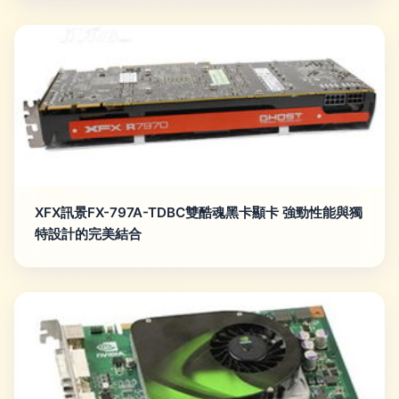
XFX訊景FX-797A-TDBC雙酷魂黑卡顯卡 強勁性能與獨
特設計的完美結合