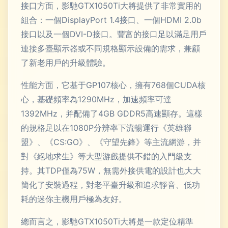
接口方面，影馳GTX1050Ti大將提供了非常實用的
組合：一個DisplayPort 1.4接口、一個HDMI 2.0b
接口以及一個DVI-D接口。豐富的接口足以滿足用戶
連接多臺顯示器或不同規格顯示設備的需求，兼顧
了新老用戶的升級體驗。
性能方面，它基于GP107核心，擁有768個CUDA核
心，基礎頻率為1290MHz，加速頻率可達
1392MHz，并配備了4GB GDDR5高速顯存。這樣
的規格足以在1080P分辨率下流暢運行《英雄聯
盟》、《CS:GO》、《守望先鋒》等主流網游，并
對《絕地求生》等大型游戲提供不錯的入門級支
持。其TDP僅為75W，無需外接供電的設計也大大
簡化了安裝過程，對老平臺升級和追求靜音、低功
耗的迷你主機用戶極為友好。
總而言之，影馳GTX1050Ti大將是一款定位精準