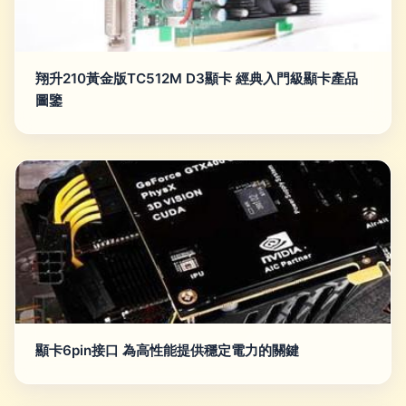
翔升210黃金版TC512M D3顯卡 經典入門級顯卡產品
圖鑒
顯卡6pin接口 為高性能提供穩定電力的關鍵