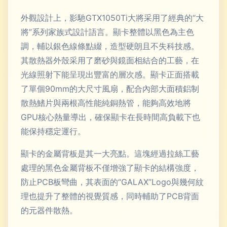
外觀設計上，影馳GTX1050Ti大將采用了經典的“大
將”系列家族式設計語言。顯卡整體以黑色為主色
調，輔以銀色線條點綴，造型硬朗且不失科技感。
其散熱器外殼采用了磨砂與鏡面相結合的工藝，在
光線照射下能呈現出豐富的層次感。顯卡正面搭載
了單個90mm的大尺寸風扇，配合內部大面積鋁制
散熱鰭片與兩根高性能純銅熱管，能夠高效地將
GPU核心熱量導出，確保顯卡在長時間高負載下也
能保持穩定運行。
顯卡的金屬背板是其一大亮點。這塊經過拉絲工藝
處理的黑色金屬背板不僅增強了顯卡的結構強度，
防止PCB板彎曲，其表面的“GALAX”Logo與幾何紋
理也提升了整體的視覺質感，同時輔助了PCB背面
的元器件散熱。