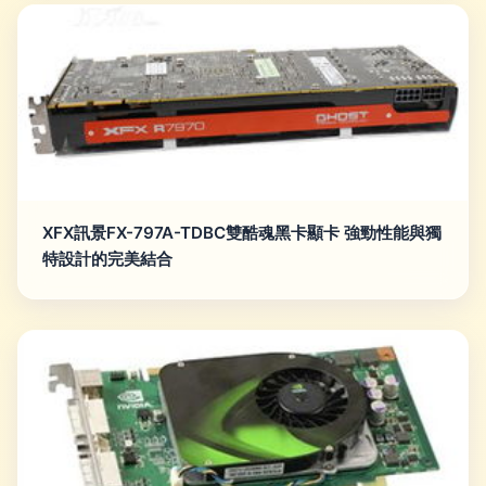
XFX訊景FX-797A-TDBC雙酷魂黑卡顯卡 強勁性能與獨
特設計的完美結合