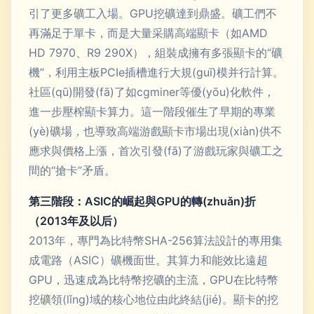
引了更多礦工入場。GPU挖礦達到鼎盛。礦工們不
再滿足于單卡，而是大量采購高端顯卡（如AMD
HD 7970、R9 290X），組裝成擁有多張顯卡的“礦
機”，利用主板PCIe插槽進行大規(guī)模并行計算。
社區(qū)開發(fā)了如cgminer等優(yōu)化軟件，
進一步壓榨顯卡算力。這一階段催生了早期的專業
(yè)礦場，也導致高端游戲顯卡市場出現(xiàn)供不
應求與價格上漲，首次引發(fā)了游戲玩家與礦工之
間的“搶卡”矛盾。
第三階段：ASIC的崛起與GPU的轉(zhuǎn)折
（2013年及以后）
2013年，專門為比特幣SHA-256算法設計的專用集
成電路（ASIC）礦機面世。其算力和能效比遠超
GPU，迅速成為比特幣挖礦的主流，GPU在比特幣
挖礦領(lǐng)域的核心地位由此終結(jié)。顯卡的挖