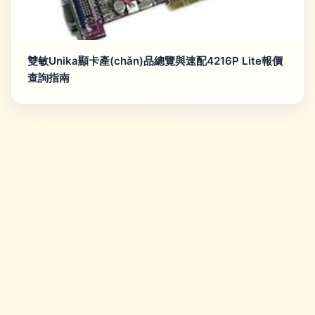
雙敏Unika顯卡產(chǎn)品總覽與速配4216P Lite報價
查詢指南