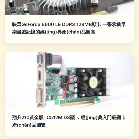
映眾GeForce 6600 LE DDR3 128MB顯卡 一張承載早
期游戲記憶的經(jīng)典產(chǎn)品圖賞
翔升210黃金版TC512M D3顯卡 經(jīng)典入門級顯卡
產(chǎn)品圖鑒