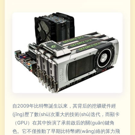
自2009年比特幣誕生以來，其背后的挖礦硬件經
(jīng)歷了數(shù)次重大的技術(shù)迭代，而顯卡
（GPU）在其中扮演了承前啟后的關(guān)鍵角
色。它不僅推動了早期比特幣網(wǎng)絡的算力飛