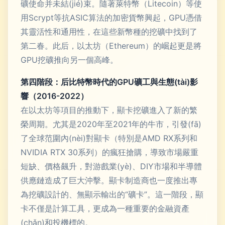
礦使命并未結(jié)束。隨著萊特幣（Litecoin）等使
用Scrypt等抗ASIC算法的加密貨幣興起，GPU憑借
其靈活性和通用性，在這些新幣種的挖礦中找到了
第二春。此后，以太坊（Ethereum）的崛起更是將
GPU挖礦推向另一個高峰。
第四階段：后比特幣時代的GPU礦工與生態(tài)影
響（2016-2022）
在以太坊等項目的推動下，顯卡挖礦進入了新的繁
榮周期。尤其是2020年至2021年的牛市，引發(fā)
了全球范圍內(nèi)對顯卡（特別是AMD RX系列和
NVIDIA RTX 30系列）的瘋狂搶購，導致市場嚴重
短缺、價格飆升，對游戲業(yè)、DIY市場和半導體
供應鏈造成了巨大沖擊。顯卡制造商也一度推出專
為挖礦設計的、無顯示輸出的“礦卡”。這一階段，顯
卡不僅是計算工具，更成為一種重要的金融資產
(chǎn)和投機標的。