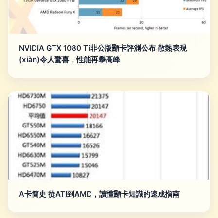
NVIDIA GTX 1080 Ti非公版顯卡評測公布 散熱表現
(xiàn)令人驚喜，性能再攀高峰
A卡簡史 從ATI到AMD，讀懂顯卡知識的速成指南