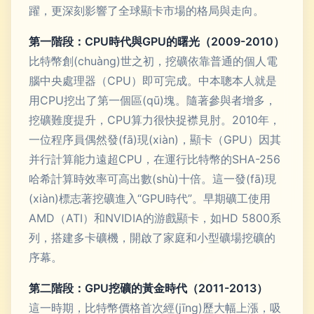
躍，更深刻影響了全球顯卡市場的格局與走向。
第一階段：CPU時代與GPU的曙光（2009-2010）
比特幣創(chuàng)世之初，挖礦依靠普通的個人電
腦中央處理器（CPU）即可完成。中本聰本人就是
用CPU挖出了第一個區(qū)塊。隨著參與者增多，
挖礦難度提升，CPU算力很快捉襟見肘。2010年，
一位程序員偶然發(fā)現(xiàn)，顯卡（GPU）因其
并行計算能力遠超CPU，在運行比特幣的SHA-256
哈希計算時效率可高出數(shù)十倍。這一發(fā)現
(xiàn)標志著挖礦進入“GPU時代”。早期礦工使用
AMD（ATI）和NVIDIA的游戲顯卡，如HD 5800系
列，搭建多卡礦機，開啟了家庭和小型礦場挖礦的
序幕。
第二階段：GPU挖礦的黃金時代（2011-2013）
這一時期，比特幣價格首次經(jīng)歷大幅上漲，吸