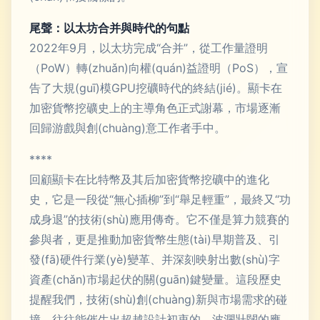
尾聲：以太坊合并與時代的句點
2022年9月，以太坊完成“合并”，從工作量證明
（PoW）轉(zhuǎn)向權(quán)益證明（PoS），宣
告了大規(guī)模GPU挖礦時代的終結(jié)。顯卡在
加密貨幣挖礦史上的主導角色正式謝幕，市場逐漸
回歸游戲與創(chuàng)意工作者手中。
****
回顧顯卡在比特幣及其后加密貨幣挖礦中的進化
史，它是一段從“無心插柳”到“舉足輕重”，最終又“功
成身退”的技術(shù)應用傳奇。它不僅是算力競賽的
參與者，更是推動加密貨幣生態(tài)早期普及、引
發(fā)硬件行業(yè)變革、并深刻映射出數(shù)字
資產(chǎn)市場起伏的關(guān)鍵變量。這段歷史
提醒我們，技術(shù)創(chuàng)新與市場需求的碰
撞，往往能催生出超越設計初衷的、波瀾壯闊的應