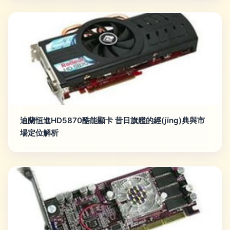
迪蘭恒進HD5870酷能顯卡 昔日旗艦的經(jīng)典與市
場定位解析